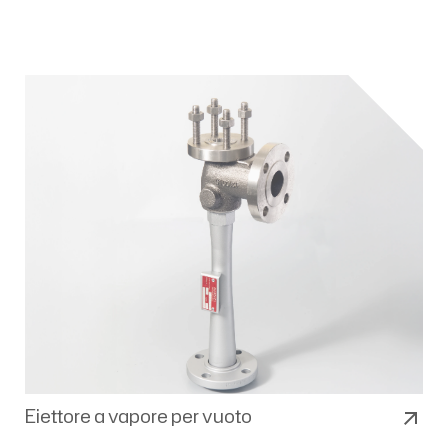
Eiettore a vapore per vuoto
arrow_outward