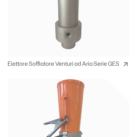
Eiettore Soffiatore Venturi ad Aria Serie GES
arrow_outward