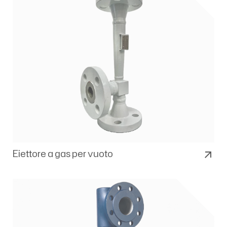
Eiettore a gas per vuoto
arrow_outward