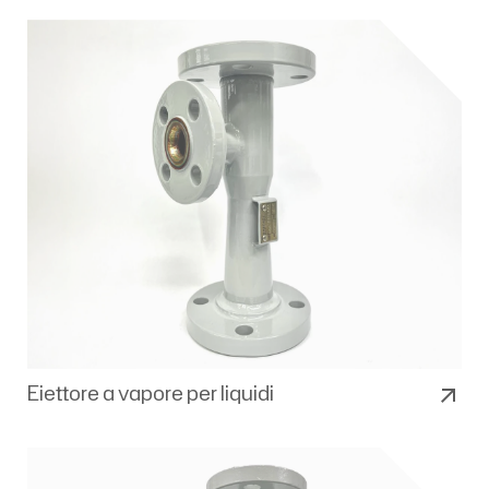
Eiettore a vapore per liquidi
arrow_outward