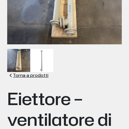
chevron_left
Torna a prodotti
Eiettore –
ventilatore di