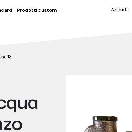
Azienda
ndard
Prodotti custom
ura 93
acqua
nzo