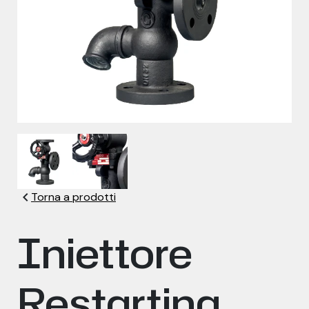
chevron_left
Torna a prodotti
Iniettore
Restarting