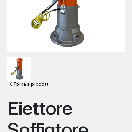
chevron_left
Torna a prodotti
Eiettore
Soffiatore