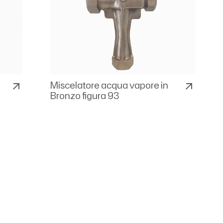
Miscelatore acqua vapore in
arrow_outward
arrow_outward
Bronzo figura 93